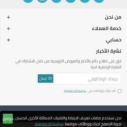
من نحن
خدمة العملاء
حسابي
نشرة الأخبار
ابق على اطلاع دائم بالأخبار والعروض الترويجية من خلال الاشتراك في
النشرة الإخبارية لدينا
ارسال
لقد قرأت ووافقت على
سياسة الخصوصية
حقوق الطبع والنشر © 2004 ، دياموند للتجارة والتوكيلات ، جميع الحقوق
نحن نستخدم ملفات تعريف الارتباط والتقنيات المماثلة الأخرى لتحسين
موافق
محفوظة
تجربة التصفح لديك ووظائف موقعنا.
سياسة الخصوصية
.