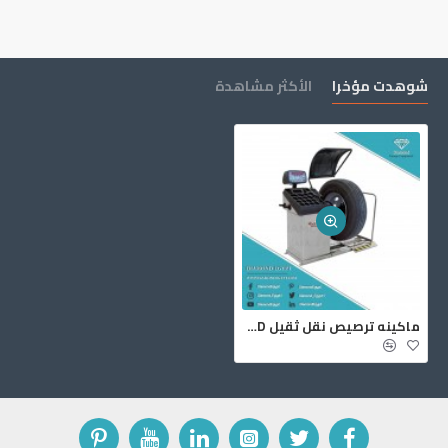
شوهدت مؤخرا
الأكثر مشاهدة
ماكينه ترصيص نقل ثقيل ERL-251RCD