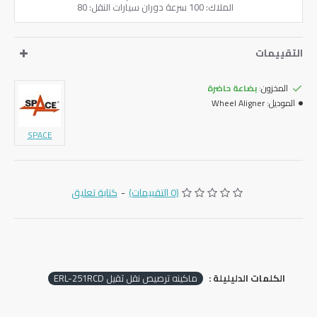
الملاك: 100 سرعة دوران سيارات النقل: 80
التقييمات
المخزون:
بضاعة حاضرة
الموديل:
Wheel Aligner
SPACE
(0 التقييمات)
-
كتابة تعليق
الكلمات الدليليلة :
ماكينه ترصيص نقل ثقيل ERL-251RCD