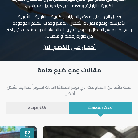
الكورية واليابانية, ومعتمد من كيا موتورز وهيونداي.
- يعمل الجهاز علي معظم السيارات (الكورية – اليابانية – الأوربية –
الأمريكية) ويقوم بقراءة الأعطال : لجميع وحدات التحكم الموجودة
بالسيارة, ومسح الاعطال و عرض قيم بيانات الحساسات والمشغلات في اكثر
من صورة رقمية أو منحنيات.
أحصل على الخصم الآن
مقالات ومواضيع هامة
نبحث دائما عن المعلومات التي توفر لعملائنا البيانات لتطوير أعمالهم بشكل
أفضل.
أحدث المقالات
الأكثر قراءة
02
Aug