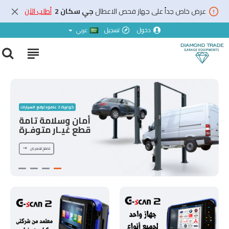
عرض خاص جداً على جهاز فحص الاعطال
جي سكان 2
أطلب الآن
دخول
تسجيل
عربي
كواريك 2 عامود لرفع السيارات
أمان وسلامة تامة
قطع غيـار متوفـرة
تصفح المعرض