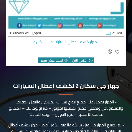
الماركة:
GIT
الموديل:
Diagnosis Tool
جهاز كشف اعطال السيارات جي سكان 2
اشتري الآن
اطلب عرض سعر
جهاز جي سكان 2 لكشف أعطال السيارات
- الجهاز يعمل على جميع انواع سيارات الملاكي والنقل الخفيف
والميكروباص ويغطي جميع انظمتها (موتور – جير اوتوماتيك – المكابح
المانعة للانغلاق – عزم الدوران – لوحة القيادة).
- تم تصنيع الجهاز من قبل شركة عالمية ليكون أفضل جهاز كشف أعطال
السيارات في العالم, هو أفضل جهاز تشخيص بدون منافسين للسيارات