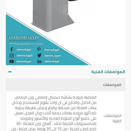
المواصفات الفنية
المواصفات
الماكينة مزودة بشاشة ديجيتال وتعطي وزن الرصاص
من الداخل والخارج في ان واحد ‏يقوم المستخدم بإدخال
بيانات العجلة من مسافة وقطر وعرض بطريقة يدوية
كما أنها مزودة بغطاء ‏حماية أثناء دوران العجل تعمل
المواصفات
علي جميع أنواع الجنوط العادية والأسبور ومزوده
الفنية
كجم ‏قطــر الجنـط ‏: ‏من ‎10‏ الي ‎30‏ بوصة ‏عرض الجنط ‏: ‏من