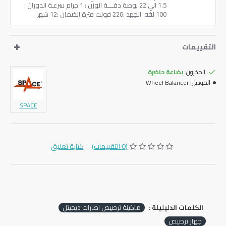
‎1.5‏ الي ‎22‏ بوصة ‏دقــــة الوزن ‏: ‎1‏ جرام ‏سرعـة الدوران ‏:
‎100‏ لفه ‏ ‏الجهد :220 فولت فترة الضمان ‏:‎12‏ شهر
التقييمات
المخزون:
بضاعة حاضرة
الموديل:
Wheel Balancer
SPACE
(0 التقييمات)
-
كتابة تعليق
الكلمات الدليليلة :
ماكينة ترصيص اطارات ديجيتل
جهاز ترصيص