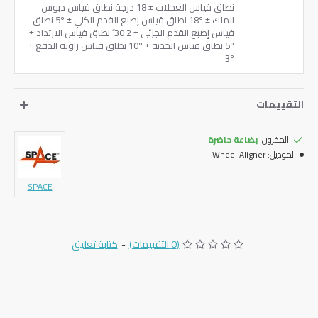
نطاق قياس العجلات ± 18 درجة نطاق قياس دبوس
الملك ± 18º نطاق قياس إصبع القدم الكلي ± 5º نطاق
قياس إصبع القدم الجزئي ± 2 30´ نطاق قياس الارتداد ±
5º نطاق قياس الحدبة ± 10º نطاق قياس زاوية الدفع ±
3º
التقييمات
المخزون:
بضاعة حاضرة
الموديل:
Wheel Aligner
SPACE
(0 التقييمات)
-
كتابة تعليق