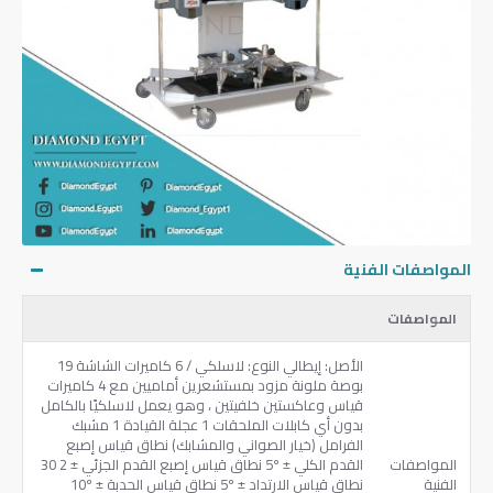
المواصفات الفنية
المواصفات
الأصل: إيطالي النوع: لاسلكي / 6 كاميرات الشاشة 19
بوصة ملونة مزود بمستشعرين أماميين مع 4 كاميرات
قياس وعاكستين خلفيتين ، وهو يعمل لاسلكيًا بالكامل
بدون أي كابلات الملحقات 1 عجلة القيادة 1 مشبك
الفرامل (خيار الصواني والمشابك) نطاق قياس إصبع
المواصفات
القدم الكلي ± 5º نطاق قياس إصبع القدم الجزئي ± 2 30
الفنية
نطاق قياس الارتداد ± 5º نطاق قياس الحدبة ± 10º