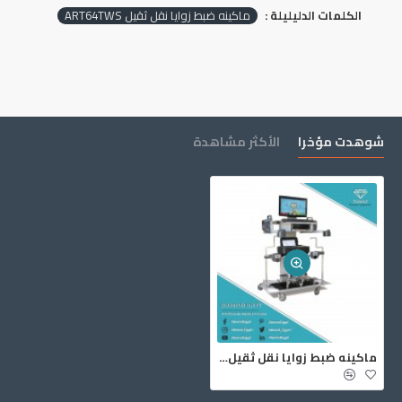
الكلمات الدليليلة :
ماكينه ضبط زوايا نقل ثقيل ART64TWS
شوهدت مؤخرا
الأكثر مشاهدة
ماكينه ضبط زوايا نقل ثقيل ART64TWS