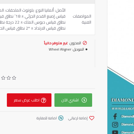
المواصفات
الفنية
نطاق قياس الارتداد ± 2º نطاق قياس الحدبة ± 10º نطاق قياس زاوية الدفع ± 2º
المخزون:
غير متوفر حالياً
الموديل:
Wheel Aligner
اشتري الآن
اطلب عرض سعر
إضافة لرغباتي
اضافة للمقارنة