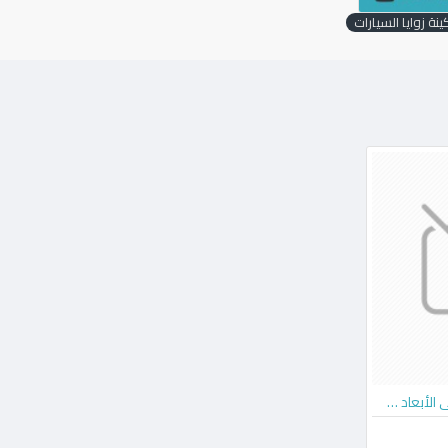
نة زوايا السيارات
جهاز ضبط زوايا السيارات ثلاثي الأبعاد صن شاين