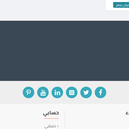
عرض سعر
ء
حسابي
حسابي