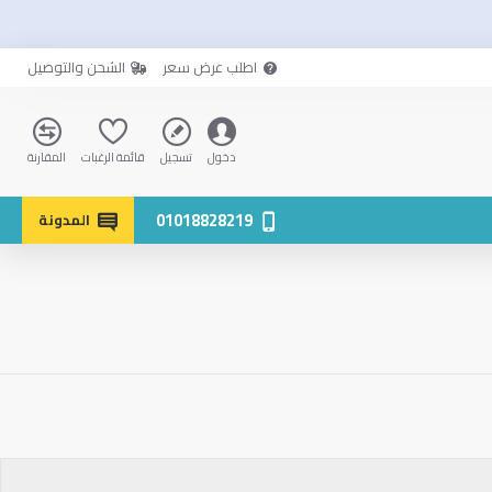
اطلب عرض سعر
الشحن والتوصيل
دخول
تسجيل
قائمة الرغبات
المقارنة
01018828219
المدونة