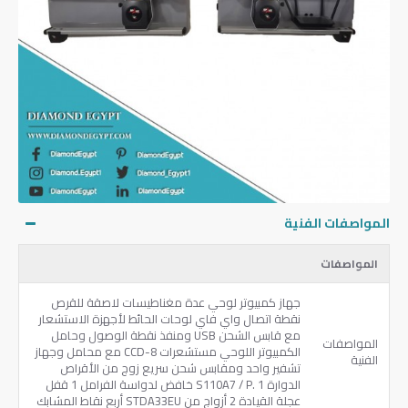
المواصفات الفنية
المواصفات
جهاز كمبيوتر لوحي عدة مغناطيسات لاصقة للقرص
نقطة اتصال واي فاي لوحات الحائط لأجهزة الاستشعار
مع قابس الشحن USB ومنفذ نقطة الوصول وحامل
المواصفات
الكمبيوتر اللوحي مستشعرات 8-CCD مع محامل وجهاز
الفنية
تشفير واحد ومقابس شحن سريع زوج من الأقراص
الدوارة S110A7 / P. 1 خافض لدواسة الفرامل 1 قفل
عجلة القيادة 2 أزواج من STDA33EU أربع نقاط المشابك