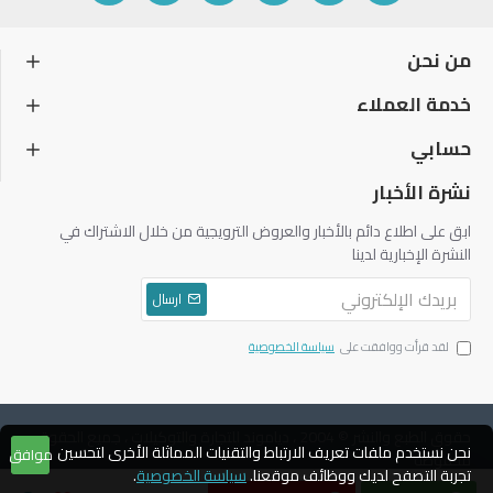
من نحن
خدمة العملاء
حسابي
نشرة الأخبار
ابق على اطلاع دائم بالأخبار والعروض الترويجية من خلال الاشتراك في
النشرة الإخبارية لدينا
ارسال
لقد قرأت ووافقت على
سياسة الخصوصية
حقوق الطبع والنشر © 2004 ، دياموند للتجارة والتوكيلات ، جميع الحقوق
نحن نستخدم ملفات تعريف الارتباط والتقنيات المماثلة الأخرى لتحسين
موافق
محفوظة
تجربة التصفح لديك ووظائف موقعنا.
سياسة الخصوصية
.