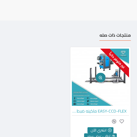
منتجات ذات صله
غير متوفر حالياً
EASY-CCD-FLEX ماكينه ضبط زوايا ملاكي
اشتري الآن
اطلب عرض سعر