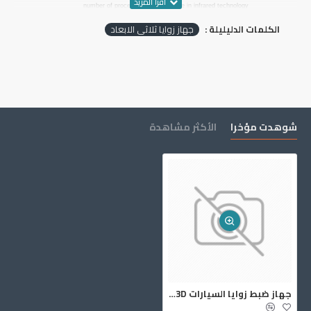
number of procedures not available in infrared technology
(CCD).
الكلمات الدليليلة :
جهاز زوايا ثلاثي الابعاد
Movable camera beam makes
VISIONLITH
suitable for scissor
lift, four-column lift and pit.
Automatic target tracking system is an additional advantage.
The cameras automatically follow the lifted car. Mobile cabinet
allows free movement between measuring stations. No
calibration is needed.
3D technology.
High resolution cameras take pictures of
شوهدت مؤخرا
الأكثر مشاهدة
targets and on this basis the system calculates the angles in
vehicle suspension.
Passive targets
attached to aluminum wheel clamps. The
system quickly calculates the camber angle. No battery
charging, no tangled power cables.
جهاز ضبط زوايا السيارات Vision Lith 3D