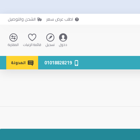
اطلب عرض سعر
الشحن والتوصيل
دخول
تسجيل
قائمة الرغبات
المقارنة
01018828219
المدونة