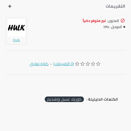
التقييمات
المخزون:
غير متوفر حالياً
الموديل:
lifts
Hulk
(0 التقييمات)
-
كتابة تعليق
الكلمات الدليليلة :
كوريك غسيل وتشحيم