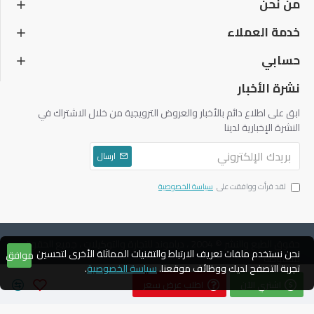
من نحن
خدمة العملاء
حسابي
نشرة الأخبار
ابق على اطلاع دائم بالأخبار والعروض الترويجية من خلال الاشتراك في
النشرة الإخبارية لدينا
ارسال
لقد قرأت ووافقت على
سياسة الخصوصية
حقوق الطبع والنشر © 2004 ، دياموند للتجارة والتوكيلات ، جميع الحقوق
نحن نستخدم ملفات تعريف الارتباط والتقنيات المماثلة الأخرى لتحسين
موافق
محفوظة
تجربة التصفح لديك ووظائف موقعنا.
سياسة الخصوصية
.
اشتري الآن
اطلب عرض سعر