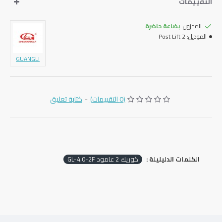
التقييمات
المخزون:
بضاعة حاضرة
الموديل:
2 Post Lift
GUANGLI
(0 التقييمات)
-
كتابة تعليق
الكلمات الدليليلة :
كوريك 2 عامود GL-4.0-2F