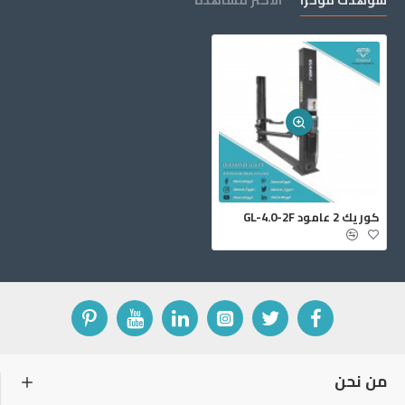
شوهدت مؤخرا
الأكثر مشاهدة
كوريك 2 عامود GL-4.0-2F
من نحن