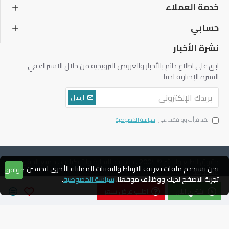
خدمة العملاء
حسابي
نشرة الأخبار
ابق على اطلاع دائم بالأخبار والعروض الترويجية من خلال الاشتراك في
النشرة الإخبارية لدينا
ارسال
لقد قرأت ووافقت على
سياسة الخصوصية
حقوق الطبع والنشر © 2004 ، دياموند للتجارة والتوكيلات ، جميع الحقوق
نحن نستخدم ملفات تعريف الارتباط والتقنيات المماثلة الأخرى لتحسين
موافق
محفوظة
تجربة التصفح لديك ووظائف موقعنا.
سياسة الخصوصية
.
اشتري الآن
اطلب عرض سعر