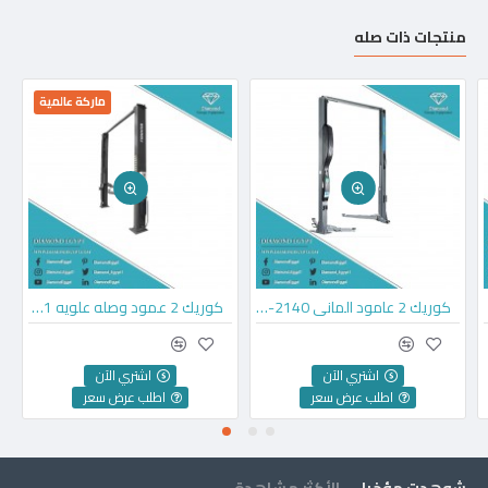
منتجات ذات صله
ماركة عالمية
كوريك 2 عامود الماني VLH-2140
كوريك 2 عمود وصله علويه GL-4.0-2F1
اشتري الآن
اشتري الآن
اطلب عرض سعر
اطلب عرض سعر