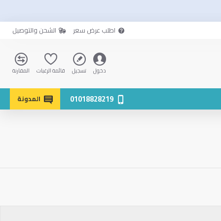
اطلب عرض سعر
الشحن والتوصيل
دخول
تسجيل
قائمة الرغبات
المقارنة
01018828219
المدونة