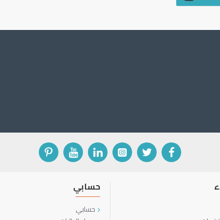
ء
حسابي
حسابي