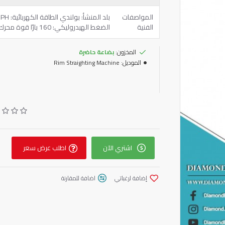
المواصفات
الفنية
الضغط الهيدروليكي: 160 بارًا قوة محرك المضخة: 0.55 كيلو وات محرك الدوران: 0.75 كيلو نيوتن
المخزون:
بضاعة حاضرة
الموديل:
Rim Straighting Machine
اشتري الآن
اطلب عرض سعر
إضافة لرغباتي
اضافة للمقارنة