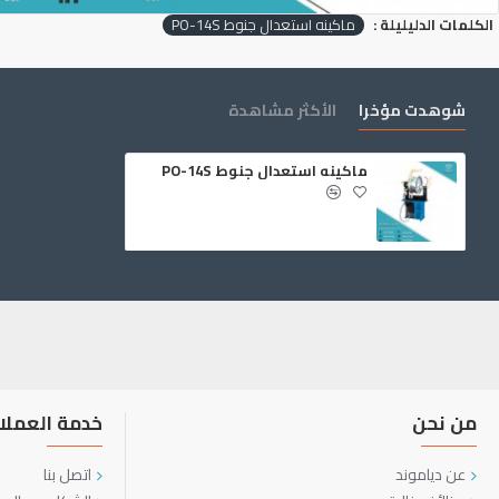
الكلمات الدليليلة :
ماكينه استعدال جنوط PO-14S
شوهدت مؤخرا
الأكثر مشاهدة
ماكينه استعدال جنوط PO-14S
من نحن
خدمة العملا
عن دياموند
اتصل بنا