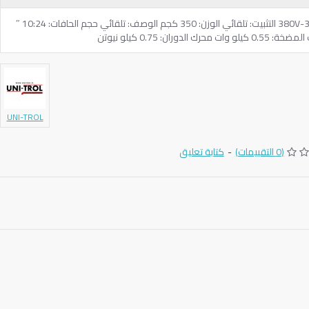
بلد المنشأ: بولندي الطاقة الكهربائية: 380V-3PH التثبيت: تلقائي الوزن: 350 كجم الوصف: تلقائي حجم الحافات: 10:24 ″
UNI-TROL
(0 التقييمات)
-
كتابة تعليق