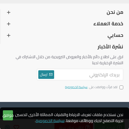
من نحن
خدمة العملاء
حسابي
نشرة الأخبار
ابق على اطلاع دائم بالأخبار والعروض الترويجية من خلال الاشتراك في
النشرة الإخبارية لدينا
ارسال
لقد قرأت ووافقت على
سياسة الخصوصية
حقوق الطبع والنشر © 2004 ، دياموند للتجارة والتوكيلات ، جميع الحقوق
نحن نستخدم ملفات تعريف الارتباط والتقنيات المماثلة الأخرى لتحسين
موافق
محفوظة
تجربة التصفح لديك ووظائف موقعنا.
سياسة الخصوصية
.
اشتري الآن
اطلب عرض سعر