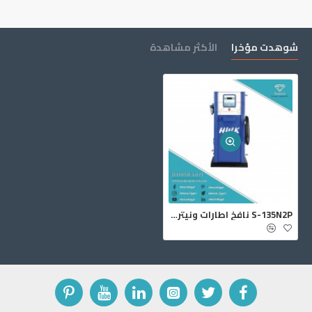
شوهدت مؤخرا
الأكثر مشاهدة
S-135N2P نافخ اطارات ونيتروجين