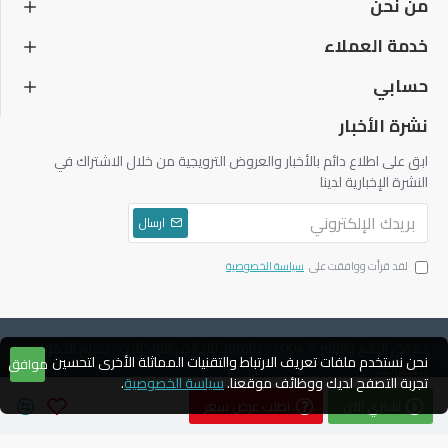
من نحن
خدمة العملاء
حسابي
نشرة الأخبار
ابق على اطلاع دائم بالأخبار والعروض الترويجية من خلال الاشتراك في
النشرة الإخبارية لدينا
ارسال
لقد قرأت ووافقت على
سياسة الخصوصية
حقوق الطبع والنشر © 2004 ، دياموند للتجارة والتوكيلات ، جميع الحقوق
نحن نستخدم ملفات تعريف الارتباط والتقنيات المماثلة الأخرى لتحسين
موافق
محفوظة
تجربة التصفح لديك ووظائف موقعنا.
سياسة الخصوصية
.
اشتري الآن
اطلب عرض سعر