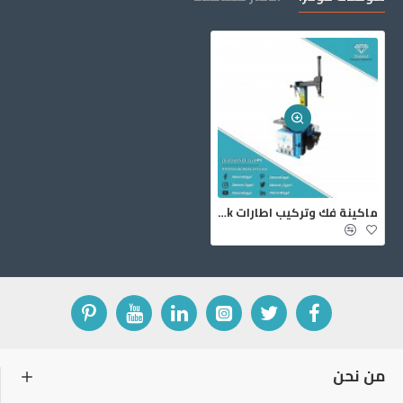
ماكينة فك وتركيب اطارات Roadbuck
من نحن