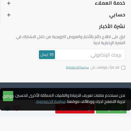
خدمة العملاء
حسابي
نشرة الأخبار
ابق على اطلاع دائم بالأخبار والعروض الترويجية من خلال الاشتراك في
النشرة الإخبارية لدينا
ارسال
لقد قرأت ووافقت على
سياسة الخصوصية
حقوق الطبع والنشر © 2004 ، دياموند للتجارة والتوكيلات ، جميع الحقوق
نحن نستخدم ملفات تعريف الارتباط والتقنيات المماثلة الأخرى لتحسين
موافق
محفوظة
تجربة التصفح لديك ووظائف موقعنا.
سياسة الخصوصية
.
اشتري الآن
اطلب عرض سعر