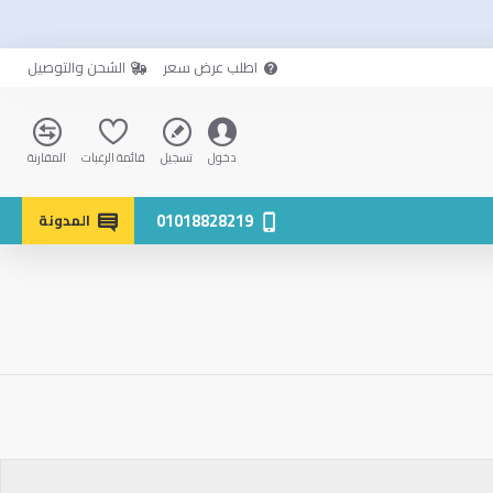
اطلب عرض سعر
الشحن والتوصيل
دخول
تسجيل
قائمة الرغبات
المقارنة
01018828219
المدونة