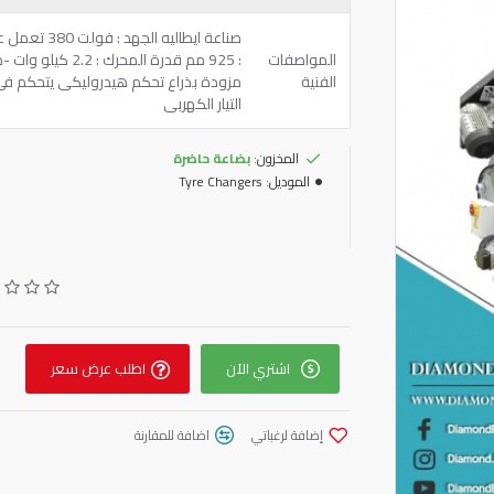
المواصفات
الفنية
مزودة بذراع تحكم هيدروليكى يتحكم فى 
التيار الكهربى
المخزون:
بضاعة حاضرة
الموديل:
Tyre Changers
اشتري الآن
اطلب عرض سعر
إضافة لرغباتي
اضافة للمقارنة