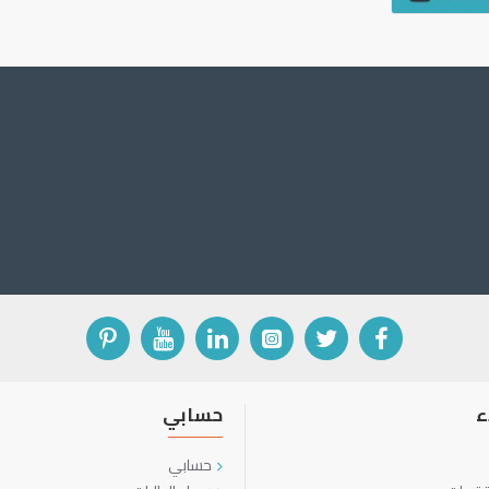
ء
حسابي
حسابي