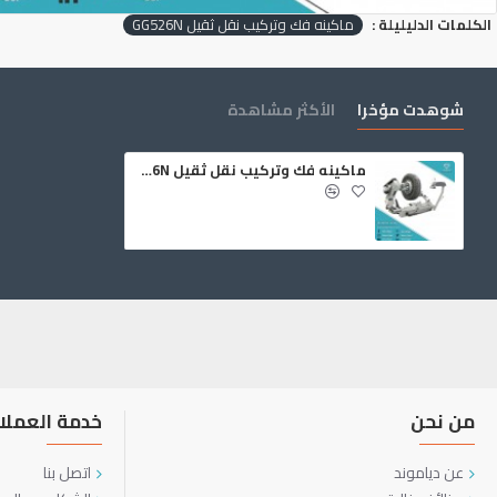
الكلمات الدليليلة :
ماكينه فك وتركيب نقل ثقيل GG526N
شوهدت مؤخرا
الأكثر مشاهدة
ماكينه فك وتركيب نقل ثقيل GG526N
من نحن
خدمة العملا
عن دياموند
اتصل بنا