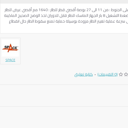
صناعة ايطاليه الجهد : فولت 380 تعمل على الجنوط : من 11 الى 27 بوصة أقصي قطر للطار : 1640 مم أقصي عرض للطار
: 925 مم قدرة المحرك : 2.2 كيلو وات -ضغط التشغيل 8 بار الجهاز الماسك للطار قابل للدوران لخذ الوضح الصحيح الماكينة
سرعة عملية تغيير الطار مزودة بوسيلة حماية تمنع سقوط الطار حال انقطاع
SPACE
(0 التقييمات)
-
كتابة تعليق