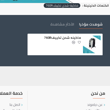
الكلمات الدليليلة :
ماكينه شحن تكييف760R
شوهدت مؤخرا
الأكثر مشاهدة
ماكينه شحن تكييف760R
من نحن
خدمة العملا
عن دياموند
اتصل بنا