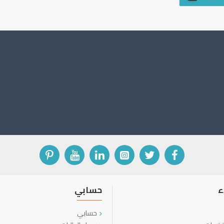
ء
حسابي
حسابي