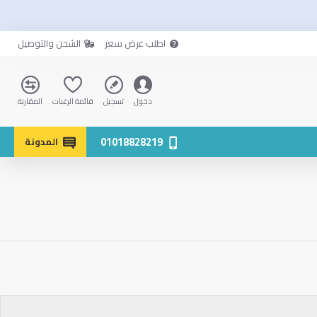
اطلب عرض سعر
الشحن والتوصيل
دخول
تسجيل
قائمة الرغبات
المقارنة
01018828219
المدونة