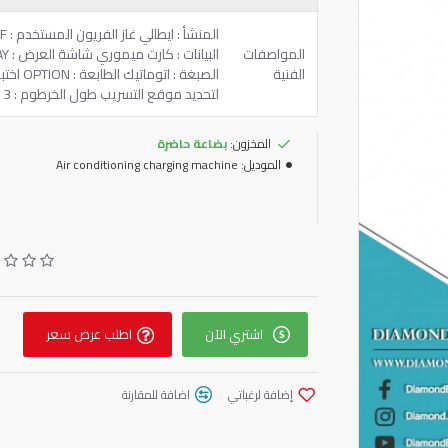
المواصفات
الفنية
الصبغة
لتحديد موقع التسريب طول الخرطوم : 3 متر دقة الشحن : 15 كجم
المخزون:
بضاعة حاضرة
الموديل:
Air conditioning charging machine
اشتري الآن
اطلب عرض سعر
إضافة لرغباتي
اضافة للمقارنة