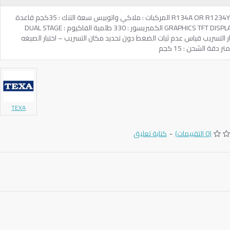
المنشأ : ايطالي غاز الفريون المستخدم : R134A OR R1234YF المركبات : ملاكي واتوبيس سعة التنك : 35كجم قاعدة
البيانات : كارت ميموري شاشة العرض : GRAPHICS TFT DISPLAY الكمبريسور : 330 طلمبة الفاكيوم : DUAL STAGE
 : اتوماتيك الطابعة : OPTION اختبار التسريب قياس عدم ثبات الضغط دون تحديد مكان التسريب – اختبار الصبغه
TEXA
(0 التقييمات)
-
كتابة تعليق