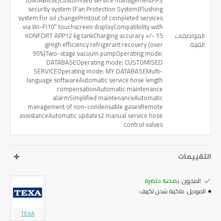
(DATABASE)Customised service managementFPS
security system (Fan Protection System)Flushing
system for oil changePrintout of completed services
via Wi-Fi10” touchscreen displayCompatibility with
المواصفات
KONFORT APP12 kg tankCharging accuracy +/- 15
الفنية
gHigh efficiency refrigerant recovery (over
95%)Two-stage vacuum pumpOperating mode:
DATABASEOperating mode: CUSTOMISED
SERVICEOperating mode: MY DATABASEMulti-
language softwareAutomatic service hose length
compensationAutomatic maintenance
alarmSimplified maintenanceAutomatic
management of non-condensable gasesRemote
assistanceAutomatic updates2 manual service hose
control valves
التقييمات
المخزون:
بضاعة حاضرة
الموديل:
ماكينة شحن تكييف
TEXA