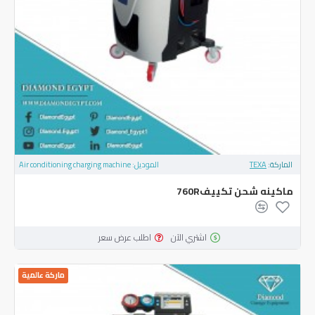
الماركة:
TEXA
الموديل:
Air conditioning charging machine
ماكينه شحن تكييف760R
اشتري الآن
اطلب عرض سعر
ماركة عالمية