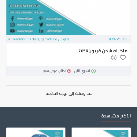
الماركة:
TEXA
الموديل:
Air conditioning charging machine
ماكينه شحن فريون705R
اشتري الآن
اطلب عرض سعر
لقد وصلت إلى نهاية القائمة.
الأكثر مشاهدة