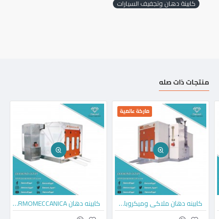
كابينة دهان وتجفيف السيارات
منتجات ذات صله
ماركة عالمية
كابينه دهان ملاكي وميكروباص وربع نقل GL9
كابينه دهان TERMOMECCANICA