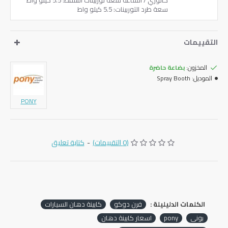
كالوري / الساعة سعة توربينات الشفط: 5.5 كيلو واط
سعة طرد التوربينات: 5.5 كيلو واط
التقييمات
المخزون:
بضاعة حاضرة
الموديل:
Spray Booth
PONY
(0 التقييمات)
-
كتابة تعليق
الكلمات الدليليلة :
فرن دوكو
كابينة دهان السيارات
بوني
pony
اسعار كابينة دهان