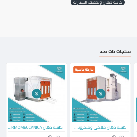
كابينة دهان وتجفيف السيارات
منتجات ذات صله
ماركة عالمية
كابينه دهان ملاكي وميكروباص وربع نقل GL9
كابينه دهان TERMOMECCANICA