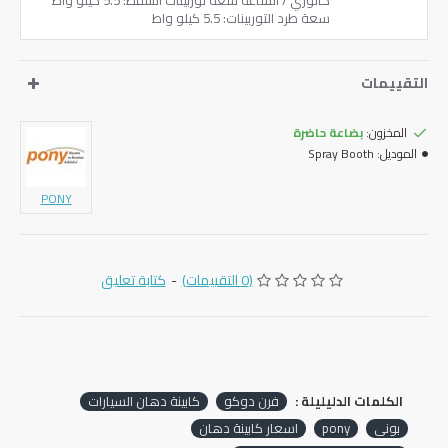
كالوري / الساعة سعة توربينات الشفط: 5.5 كيلو واط
سعة طرد التوربينات: 5.5 كيلو واط
التقييمات
المخزون:
بضاعة حاضرة
الموديل:
Spray Booth
PONY
(0 التقييمات)
-
كتابة تعليق
الكلمات الدليليلة :
فرن دوكو
كابينة دهان السيارات
بوني
pony
اسعار كابينة دهان