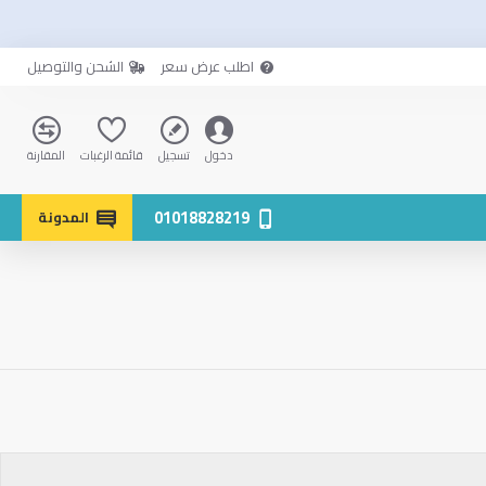
اطلب عرض سعر
الشحن والتوصيل
دخول
تسجيل
قائمة الرغبات
المقارنة
01018828219
المدونة