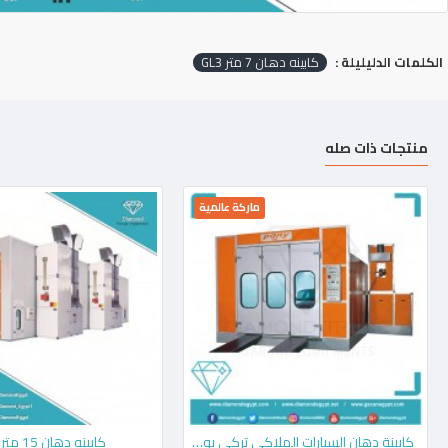
الكلمات الدليليلة :
كابينه دهان 7 متر GL3
منتجات ذات صله
ماركة عالمية
كابينة دهان السيارات الملاكي تركي بوني PONY ECO7000
كابينه دهان 15 متر GL10