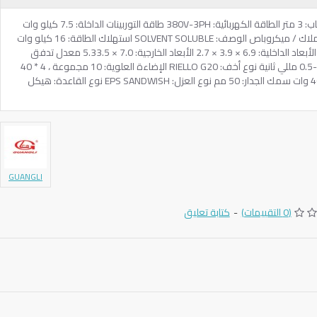
الأصل: الصينية ارتفاع الباب: 2.66 عرض الباب: 3 متر الطاقة الكهربائية: 380V-3PH طاقة التوربينات الداخلة: 7.5 كيلو وات
قوة توربينات الطرد: 5.5 كيلو وات النوع: ملاك / ميكروباص الوصف: SOLVENT SOLUBLE استهلاك الطاقة: 16 كيلو وات
درجة حرارة التشغيل: 20: 80 درجة مئوية الأبعاد الداخلية: 6.9 × 3.9 × 2.7 الأبعاد الخارجية: 7.0 × 5.33.5 معدل تدفق
الهواء: 24000M3 / H سرعة الهواء: 0.3-0.5 مللي ثانية نوع أخف: RIELLO G20 الإضاءة العلوية: 10 مجموعة ، 4 * 40
وات الإضاءة الجانبية: 8 مجموعات ، 2 * 40 وات سمك الجدار: 50 مم نوع العزل: EPS SANDWISH نوع القاعدة: هيكل
GUANGLI
(0 التقييمات)
-
كتابة تعليق