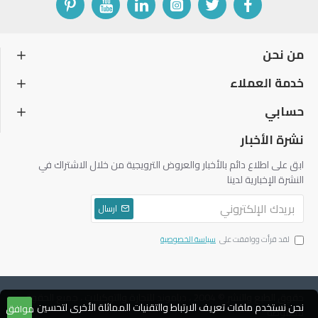
من نحن
خدمة العملاء
حسابي
نشرة الأخبار
ابق على اطلاع دائم بالأخبار والعروض الترويجية من خلال الاشتراك في
النشرة الإخبارية لدينا
ارسال
لقد قرأت ووافقت على
سياسة الخصوصية
حقوق الطبع والنشر © 2004 ، دياموند للتجارة والتوكيلات ، جميع الحقوق
نحن نستخدم ملفات تعريف الارتباط والتقنيات المماثلة الأخرى لتحسين
موافق
محفوظة