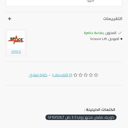
شهرًا
التقييمات
المخزون:
بضاعة حاضرة
الموديل:
Scissor Lift
SPACE
(0 التقييمات)
-
كتابة تعليق
الكلمات الدليليلة :
كوريك مقص مجهز زوايا 3.5 طن SF6352ILT