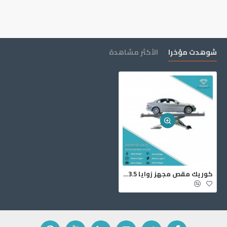
شوهدت مؤخرا
الأكثر مشاهدة
كوريك مقص مجهز زوايا 3.5 طن SF6352ILT