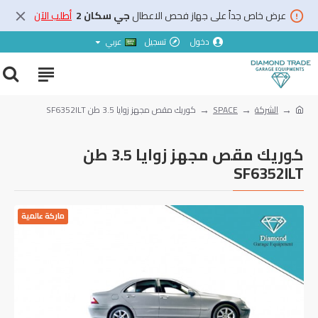
عرض خاص جداً على جهاز فحص الاعطال
جي سكان 2
أطلب الآن
دخول
تسجيل
عربي
الشركة
SPACE
كوريك مقص مجهز زوايا 3.5 طن SF6352ILT
كوريك مقص مجهز زوايا 3.5 طن
SF6352ILT
ماركة عالمية