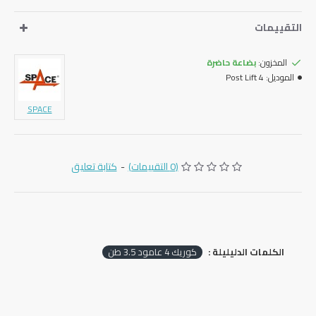
التقييمات
المخزون:
بضاعة حاضرة
الموديل:
4 Post Lift
SPACE
(0 التقييمات)
-
كتابة تعليق
الكلمات الدليليلة :
‏كوريك ‎4‏ عامود ‎3.5‏ طن