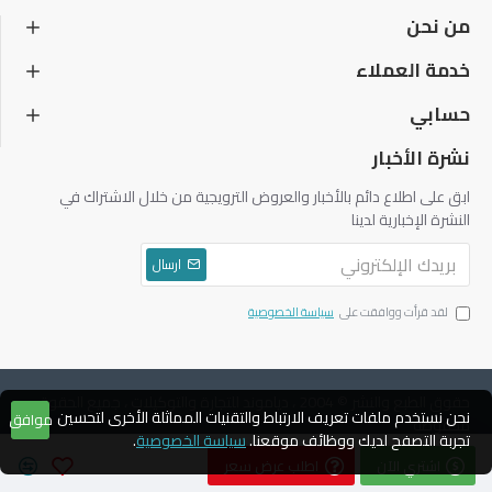
من نحن
خدمة العملاء
حسابي
نشرة الأخبار
ابق على اطلاع دائم بالأخبار والعروض الترويجية من خلال الاشتراك في
النشرة الإخبارية لدينا
ارسال
لقد قرأت ووافقت على
سياسة الخصوصية
حقوق الطبع والنشر © 2004 ، دياموند للتجارة والتوكيلات ، جميع الحقوق
نحن نستخدم ملفات تعريف الارتباط والتقنيات المماثلة الأخرى لتحسين
موافق
محفوظة
تجربة التصفح لديك ووظائف موقعنا.
سياسة الخصوصية
.
اشتري الآن
اطلب عرض سعر