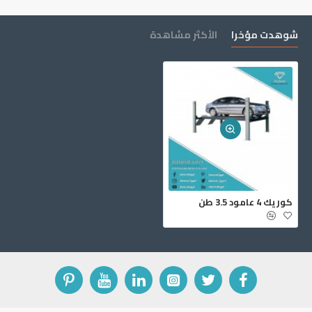
شوهدت مؤخرا
الأكثر مشاهدة
‏كوريك ‎4‏ عامود ‎3.5‏ طن