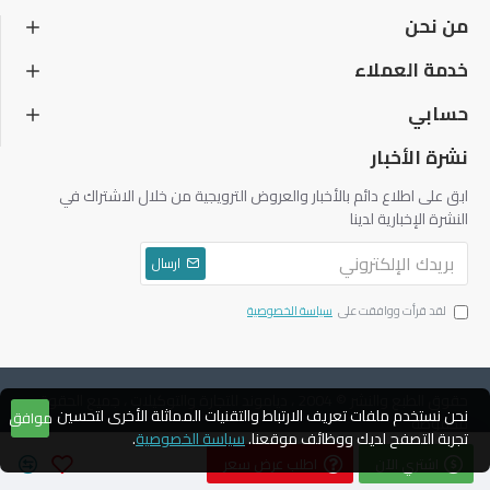
من نحن
خدمة العملاء
حسابي
نشرة الأخبار
ابق على اطلاع دائم بالأخبار والعروض الترويجية من خلال الاشتراك في
النشرة الإخبارية لدينا
ارسال
لقد قرأت ووافقت على
سياسة الخصوصية
حقوق الطبع والنشر © 2004 ، دياموند للتجارة والتوكيلات ، جميع الحقوق
نحن نستخدم ملفات تعريف الارتباط والتقنيات المماثلة الأخرى لتحسين
موافق
محفوظة
تجربة التصفح لديك ووظائف موقعنا.
سياسة الخصوصية
.
اشتري الآن
اطلب عرض سعر