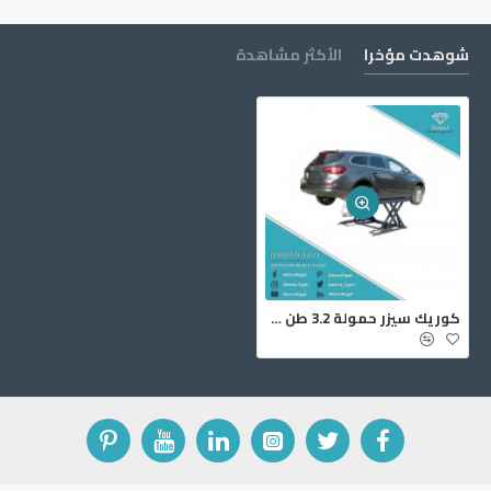
شوهدت مؤخرا
الأكثر مشاهدة
‏كوريك سيزر حمولة ‎3.2 طن ‎SB‎1450