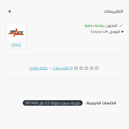
التقييمات
المخزون:
بضاعة حاضرة
الموديل:
Scissor Lift
SPACE
(0 التقييمات)
-
كتابة تعليق
الكلمات الدليليلة :
‏كوريك سيزر حمولة ‎3.2 طن ‎SB‎1450