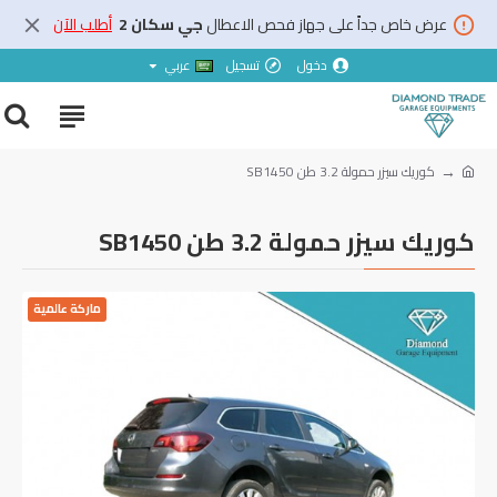
عرض خاص جداً على جهاز فحص الاعطال
جي سكان 2
أطلب الآن
دخول
تسجيل
عربي
‏كوريك سيزر حمولة ‎3.2 طن ‎SB‎1450
‏كوريك سيزر حمولة ‎3.2 طن ‎SB‎1450
ماركة عالمية