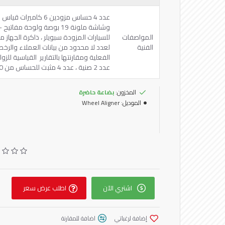
‏عدد ‎4‏ حساس مزودين
وشاشة ملونة ‎19‏ بوصة ولوح
المواصفات
للسيارات المزودة ‏سبويلر ، ذاكرة الجهاز 
الفنية
لعدد لا محدود من بيانات العملاء والرخص
الفعلية ومقارنتها بالتقارير ‏ القياسية للز
عدد ‎2‏ صنية ، عدد ‎4‏ مثبت للحساس من ‎10‏- ‎24‏ ‏ بوصة
المخزون:
بضاعة حاضرة
الموديل:
Wheel Aligner
اشتري الآن
اطلب عرض سعر
إضافة لرغباتي
اضافة للمقارنة