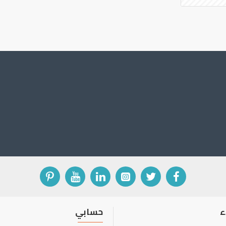
ء
حسابي