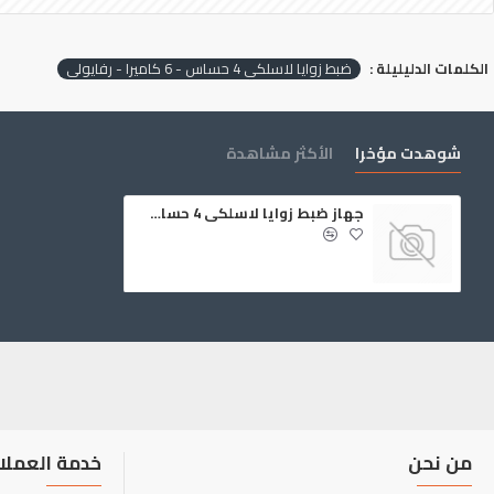
الكلمات الدليليلة :
‏ضبط زوايا لاسلكي ‎4‏ حساس ‏- ‎6‏ كاميرا - رفايولي
شوهدت مؤخرا
الأكثر مشاهدة
جهاز ‏ضبط زوايا لاسلكي ‎4‏ حساس ‏- ‎6‏ كاميرا - رفايولي
من نحن
خدمة العملا