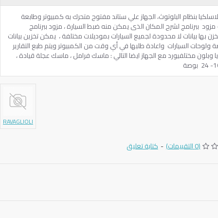
 ‎6‏ كاميرات قياس لاسلكيا بنظام البلوتوث، الجهاز علي ستاند ‏مفتوح متحرك به كمبيوتر وطابعة
ة مفاتيح ‏- ‏مزود ‏ ببرنامج لشرح المكان الذى يمكن منه ضبط السيارة ، مزود ببرنامج
مخزن بها بيانات لا محدودة لجميع السيارات بموديلات مختلفة ، ‏ يمكن تخزين بيانات
ة ولوحات السيارات ‏ واعادة طلبها في أي وقت من الكمبيوتر ويتم طبع التقارير
وايا وبلون مختلف‏يورد مع الجهاز ايضا التالي ‏:‏ ماسك فرامل ، ماسك عجلة قيادة ،
RAVAGLIOLI
(0 التقييمات)
-
كتابة تعليق