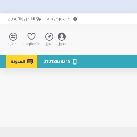
اطلب عرض سعر
الشحن والتوصيل
دخول
تسجيل
قائمة الرغبات
المقارنة
01018828219
المدونة