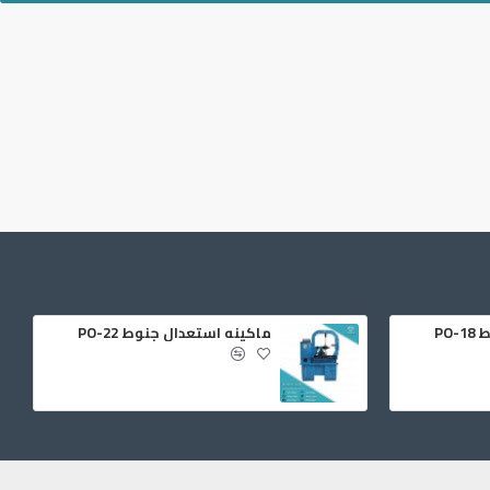
PO
ماكينه استعدال جنوط PO-22