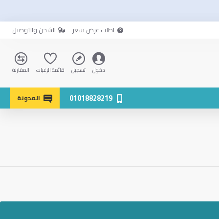
اطلب عرض سعر
الشحن والتوصيل
دخول
تسجيل
قائمة الرغبات
المقارنة
01018828219
المدونة