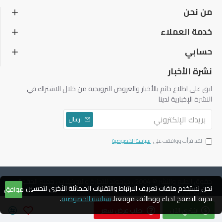
من نحن
خدمة العملاء
حسابي
نشرة الأخبار
ابق على اطلاع دائم بالأخبار والعروض الترويجية من خلال الاشتراك في
النشرة الإخبارية لدينا
ارسال
لقد قرأت ووافقت على
سياسة الخصوصية
حقوق الطبع والنشر © 2004 ، دياموند للتجارة والتوكيلات ، جميع الحقوق
نحن نستخدم ملفات تعريف الارتباط والتقنيات المماثلة الأخرى لتحسين
موافق
محفوظة
تجربة التصفح لديك ووظائف موقعنا.
سياسة الخصوصية
.
اشتري الآن
اطلب عرض سعر