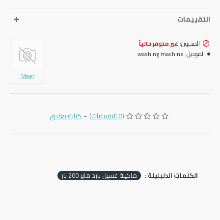
التقييمات
المخزون:
غير متوفر حالياً
الموديل:
washing machine
Maer
(0 التقييمات)
-
كتابة تعليق
الكلمات الدليليلة :
‏ماكينة غسيل بارد ماير ‎200‏ بار