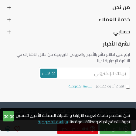
من نحن
خدمة العملاء
حسابي
نشرة الأخبار
ابق على اطلاع دائم بالأخبار والعروض الترويجية من خلال الاشتراك في
النشرة الإخبارية لدينا
ارسال
لقد قرأت ووافقت على
سياسة الخصوصية
حقوق الطبع والنشر © 2004 ، دياموند للتجارة والتوكيلات ، جميع الحقوق
نحن نستخدم ملفات تعريف الارتباط والتقنيات المماثلة الأخرى لتحسين
موافق
محفوظة
تجربة التصفح لديك ووظائف موقعنا.
سياسة الخصوصية
.
اشتري الآن
اطلب عرض سعر