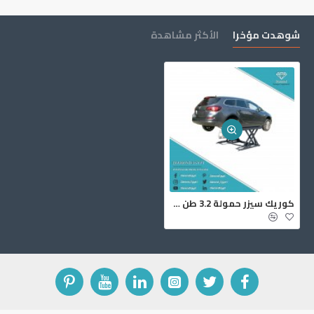
شوهدت مؤخرا
الأكثر مشاهدة
‏كوريك سيزر حمولة ‎3.2 طن ‎SB‎1450