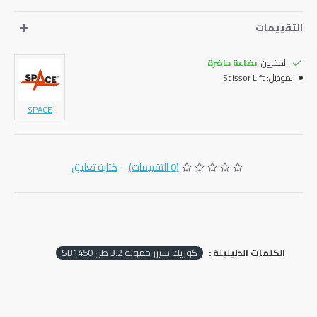
التقييمات
المخزون:
بضاعة حاضرة
الموديل:
Scissor Lift
SPACE
(0 التقييمات)
-
كتابة تعليق
الكلمات الدليليلة :
‏كوريك سيزر حمولة ‎3.2 طن ‎SB‎1450