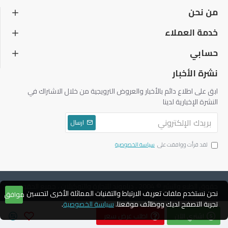
من نحن
خدمة العملاء
حسابي
نشرة الأخبار
ابق على اطلاع دائم بالأخبار والعروض الترويجية من خلال الاشتراك في
النشرة الإخبارية لدينا
ارسال
لقد قرأت ووافقت على
سياسة الخصوصية
حقوق الطبع والنشر © 2004 ، دياموند للتجارة والتوكيلات ، جميع الحقوق
نحن نستخدم ملفات تعريف الارتباط والتقنيات المماثلة الأخرى لتحسين
موافق
محفوظة
تجربة التصفح لديك ووظائف موقعنا.
سياسة الخصوصية
.
اشتري الآن
اطلب عرض سعر