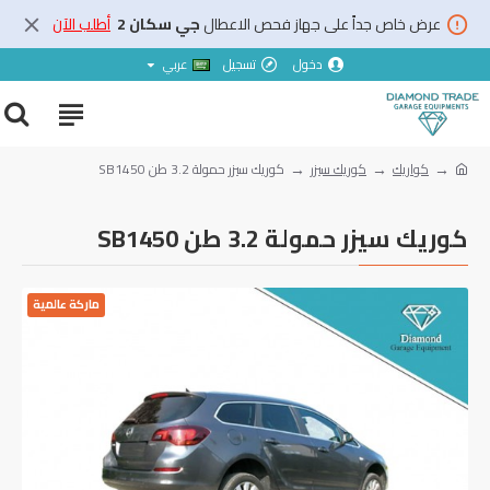
عرض خاص جداً على جهاز فحص الاعطال
جي سكان 2
أطلب الآن
دخول
تسجيل
عربي
كواريك
كوريك سيزر
‏كوريك سيزر حمولة ‎3.2 طن ‎SB‎1450
‏كوريك سيزر حمولة ‎3.2 طن ‎SB‎1450
ماركة عالمية