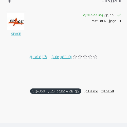
التقييمات
المخزون:
بضاعة حاضرة
الموديل:
4 Post Lift
SPACE
(0 التقييمات)
-
كتابة تعليق
الكلمات الدليليلة :
كوريك 4 عمود ايطالي SQ-350