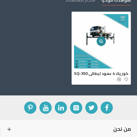
شوهدت مؤخرا
الأكثر مشاهدة
كوريك 4 عمود ايطالي SQ-350
من نحن