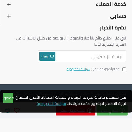
خدمة العملاء
حسابي
نشرة الأخبار
ابق على اطلاع دائم بالأخبار والعروض الترويجية من خلال الاشتراك في
النشرة الإخبارية لدينا
ارسال
لقد قرأت ووافقت على
سياسة الخصوصية
حقوق الطبع والنشر © 2004 ، دياموند للتجارة والتوكيلات ، جميع الحقوق
نحن نستخدم ملفات تعريف الارتباط والتقنيات المماثلة الأخرى لتحسين
موافق
محفوظة
تجربة التصفح لديك ووظائف موقعنا.
سياسة الخصوصية
.
اشتري الآن
اطلب عرض سعر