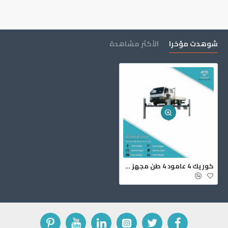
شوهدت مؤخرا
الأكثر مشاهدة
‏كوريك ‎4‏ عامود ‎4‏ طن مجهز زوايا