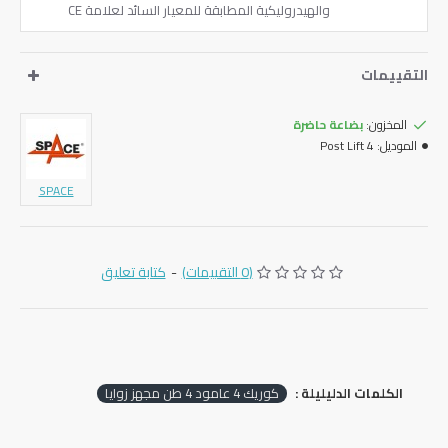
والهيدروليكية المطابقة للمعيار السائد لعلامة CE
التقييمات
المخزون:
بضاعة حاضرة
الموديل:
4 Post Lift
SPACE
(0 التقييمات)
-
كتابة تعليق
الكلمات الدليليلة :
‏كوريك ‎4‏ عامود ‎4‏ طن مجهز زوايا