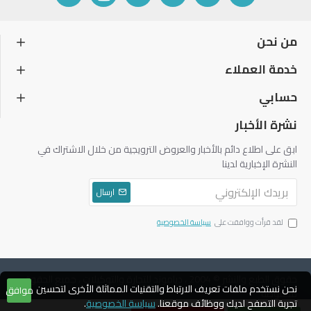
من نحن
خدمة العملاء
حسابي
نشرة الأخبار
ابق على اطلاع دائم بالأخبار والعروض الترويجية من خلال الاشتراك في
النشرة الإخبارية لدينا
ارسال
لقد قرأت ووافقت على
سياسة الخصوصية
حقوق الطبع والنشر © 2004 ، دياموند للتجارة والتوكيلات ، جميع الحقوق
نحن نستخدم ملفات تعريف الارتباط والتقنيات المماثلة الأخرى لتحسين
موافق
محفوظة
تجربة التصفح لديك ووظائف موقعنا.
سياسة الخصوصية
.