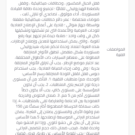
قفل الحبال المكسور ، وخطافات ميكانيكية ، وقفل
بالضغط الهيدروليكي تلقائيًا ؛ تجميع وحدة طاقة القيادة
المستوردة ، أداء موثوق ، تصاعدي أو تنازلي ثابت ،
ضوضاء منخفضة ؛ عمر دائم خطافات ميكانيكية مقفلة
بواسطة جهاز هوائي ؛ قادرة على أعمال الإصلاح العادية
للوحات العرضية والأعمدة التي تم تشكيلها وتشكيلها
ككل في وقت واحد ؛ صلابة جيدة.تم تجهيز عربة رفع
ثانوية ، والتي يمكن استخدامها لتعديل وإصلاح الإطارات.
هذه العربة اعتماد وحدة تحكم محرك هيدروليكي
المواصفات
مستوردة بشكل منفصل. تنطبق الألواح المنزلقة
الفنية
المطولة على معظم السيارات ذات الأطوال المختلفة.
عند اختبار موضع الإطار ، يجب أن تنزلق الألواح المنزلقة
بحرية ؛ وفي وقت إجراء الصيانة العادية ، يجب استخدام
دبوس قفل لقفل اللوحة المنزلقة.رسم الأساس:
(الوحدة: مم) متطلبات التقنية: 1. التأكد من أن مستوى
درجة لوح الجسر يلبي المتطلبات. 2. يجب أن تكون
المؤسسة على مستوى كافٍ. يجب ألا يكون خطأ
المستوى أكبر من 5 مم. 3. ضمان الخلوص والدرجة
العمودية بين الدعامة والعارضة تفي بالمتطلبات. 4. إذا
كانت سماكة الخرسانة المطحونة أكثر سمكًا من 150
مم وقوة الأرض والمستوى يصلان إلى الشرط ، يمكن
استخدام البراغي الموسعة لإصلاحها. 5.هذا الأساس
يحتاج إلى أن يبنى في حشو ثانوي. وإذا تم الحشو مرة
واحدة فقط ، فيجب ضمان ذلك حجم لتضمين البراغي
المرساة ؛ يجب تقوية الأساس عن طريق فرض قضبان