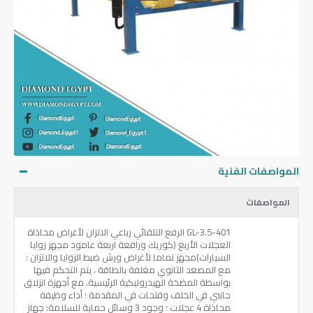
المواصفات الفنية
المواصفات
GL-3.5-401 الرفع التلقائي رباعي الاتزان لأغراض محاذاة
العجلات الأربع (كوريك ورافعة اربعة عامود مجهز زوايا
السيارات)مجهز تماما لأغراض ورش ضبط الزوايا والاتزان :
مع المصعد الثانوي مغلفة بالطاقة ، يتم التحكم فيها
بواسطة المضخة الهيدروليكية الرئيسية. مع أجهزة انزلاق
جانبي في الخلف وفتحات في المقدمة ؛ أداء وظيفة
محاذاة 4 عجلات ؛ وجود 3 وسائل حماية للسلامة: جهاز