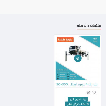
منتجات ذات صله
ماركة عالمية
كوريك 4 عمود ايطالي SQ-350
اشتري الآن
اطلب عرض سعر