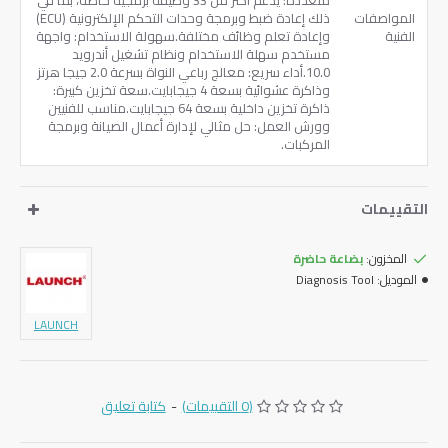
متعددة: يدعم أكثر من 33 وظيفة برمجية خاصة، بما في
المواصفات
ذلك إعادة ضبط وبرمجة وحدات التحكم الإلكترونية (ECU)
الفنية
وإعادة تعلم وظائف مختلفة.سهولة الاستخدام: واجهة
مستخدم سهلة الاستخدام ونظام تشغيل أندرويد
10.0.أداء سريع: معالج رباعي النواة بسرعة 2.0 جيجا هرتز
وذاكرة عشوائية بسعة 4 جيجابايت.سعة تخزين كبيرة:
ذاكرة تخزين داخلية بسعة 64 جيجابايت.مناسب للفنيين
وورش العمل: حل مثالي لإدارة أعمال الصيانة وبرمجة
المركبات.
التقييمات
المخزون:
بضاعة حاضرة
الموديل:
Diagnosis Tool
LAUNCH
(0 التقييمات)
-
كتابة تعليق