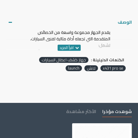
الوصف
يقدم الجهاز مجموعة واسعة من الخصائص
المتقدمة التي تجعله أداة مثالية لفنيي السيارات،
تشمل:
تشخيص شامل: يوفر الجهاز تشخيصًا كاملًا
لجميع أنظمة الكمبيوتر في السيارة، مما يضمن
الكلمات الدليليلة :
جهاز كشف اعطال السيارات
دقة عالية في تحديد الأعطال.
x431 pro se
لانش
launch
معرفة تلقائية للرقم التسلسلي: يقوم الجهاز
بالتعرف تلقائيًا على الرقم التسلسلي للسيارة،
مما يوفر الوقت والجهد على الفني.
وظائف برمجية متقدمة: يدعم الجهاز 33 وظيفة
برمجية خاصة، بما في ذلك إعادة ضبط وبرمجة
وحدات التحكم الإلكترونية (ECU) وإعادة تعلم
وظائف مختلفة.
شوهدت مؤخرا
الأكثر مشاهدة
التوافق مع أجهزة لانش
الإضافية: يدعم الجهاز
العمل مع جهاز معايرة أنظمة مساعدة السائق
المتقدمة ADAS، وجهاز برمجة المفاتيح X-
Prog من لانش، والطابعة اللاسلكية، وكاميرا