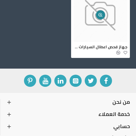
الفحص.
الاتصال اللاسلكي: يتصل الجهاز لاسلكيًا مع
وحدة الاتصال بالسيارة، مما يوفر سهولة في
الاستخدام وحرية حركة أكبر.
التحديث بنقرة واحدة: يمكن تحديث برنامج
الجهاز بنقرة واحدة، مما يضمن حصول الفني
على أحدث الميزات والإصلاحات.
جهاز فحص اعطال السيارات لانش X-431 PRO SE
قاعدة بيانات مدمجة باللغة الإنجليزية لمعلومات
فنية ومعلومات اصلاح للعديد من السيارات:
يحتوي الجهاز على قاعدة بيانات مدمجة مع
تغطية متميزة لمعلومات السيارة ومعلومات
الصيانة وطرق الإصلاح.
تقارير شاملة: يمكن للجهاز إنشاء تقرير كامل
لجميع المشاكل للأنظمة، مع إمكانية حفظه
وطباعته.
من نحن
التخزين أون لاين : يمكن تخزين السجلات
والتقارير التشخيصية أون لاين ، مما يوفر
خدمة العملاء
سهولة الوصول إليها من أي مكان.
جدول بحث: يتضمن الجهاز جدول بحث عن
حسابي
المركبات والأنظمة المدعومة، مما يسهل على
الفني العثور على المعلومات التي يحتاجها.