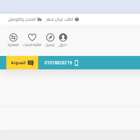
اطلب عرض سعر
الشحن والتوصيل
دخول
تسجيل
قائمة الرغبات
المقارنة
01018828219
المدونة