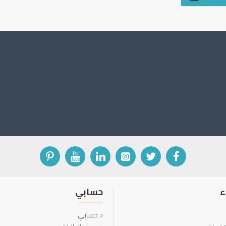
ء
حسابي
حسابي