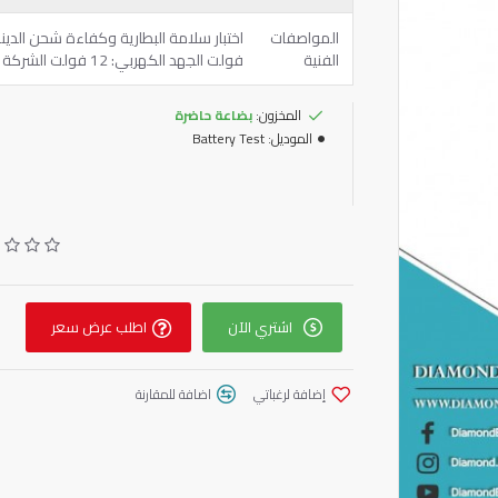
المواصفات
الفنية
فولت الجهد الكهربي: 12 فولت الشركة المصنعة: لانكول بلد المنشأ: صيني الضمان: 6 أشهر
المخزون:
بضاعة حاضرة
الموديل:
Battery Test
اشتري الآن
اطلب عرض سعر
إضافة لرغباتي
اضافة للمقارنة