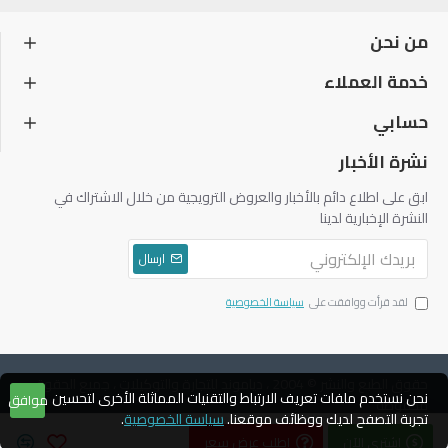
من نحن
خدمة العملاء
حسابي
نشرة الأخبار
ابق على اطلاع دائم بالأخبار والعروض الترويجية من خلال الاشتراك في
النشرة الإخبارية لدينا
ارسال
لقد قرأت ووافقت على
سياسة الخصوصية
حقوق الطبع والنشر © 2004 ، دياموند للتجارة والتوكيلات ، جميع الحقوق
نحن نستخدم ملفات تعريف الارتباط والتقنيات المماثلة الأخرى لتحسين
موافق
محفوظة
تجربة التصفح لديك ووظائف موقعنا.
سياسة الخصوصية
.
اشتري الآن
اطلب عرض سعر