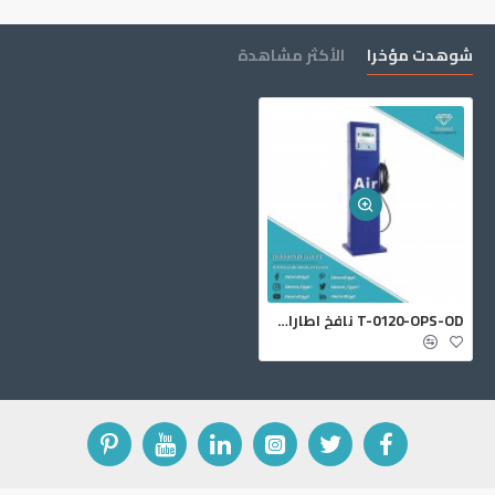
شوهدت مؤخرا
الأكثر مشاهدة
T-0120-OPS-OD نافخ اطارات ونيتروجين