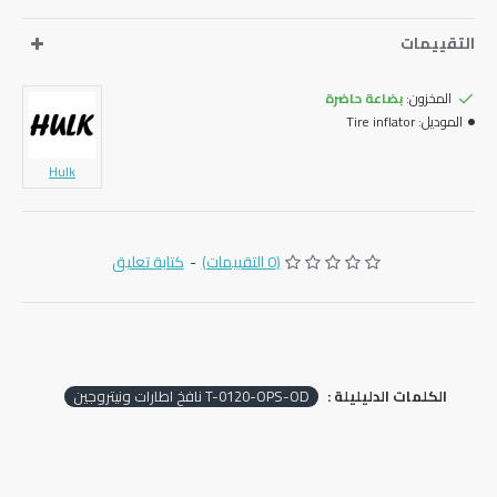
التقييمات
المخزون:
بضاعة حاضرة
الموديل:
Tire inflator
Hulk
(0 التقييمات)
-
كتابة تعليق
الكلمات الدليليلة :
T-0120-OPS-OD نافخ اطارات ونيتروجين