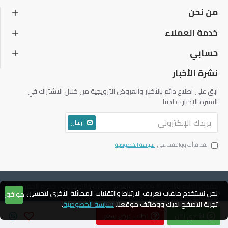
من نحن
خدمة العملاء
حسابي
نشرة الأخبار
ابق على اطلاع دائم بالأخبار والعروض الترويجية من خلال الاشتراك في
النشرة الإخبارية لدينا
ارسال
لقد قرأت ووافقت على
سياسة الخصوصية
حقوق الطبع والنشر © 2004 ، دياموند للتجارة والتوكيلات ، جميع الحقوق
نحن نستخدم ملفات تعريف الارتباط والتقنيات المماثلة الأخرى لتحسين
موافق
محفوظة
تجربة التصفح لديك ووظائف موقعنا.
سياسة الخصوصية
.
اشتري الآن
اطلب عرض سعر