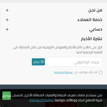
من نحن
خدمة العملاء
حسابي
نشرة الأخبار
ابق على اطلاع دائم بالأخبار والعروض الترويجية من خلال الاشتراك في
النشرة الإخبارية لدينا
ارسال
لقد قرأت ووافقت على
سياسة الخصوصية
حقوق الطبع والنشر © 2004 ، دياموند للتجارة والتوكيلات ، جميع الحقوق
نحن نستخدم ملفات تعريف الارتباط والتقنيات المماثلة الأخرى لتحسين
موافق
محفوظة
تجربة التصفح لديك ووظائف موقعنا.
سياسة الخصوصية
.
اشتري الآن
اطلب عرض سعر