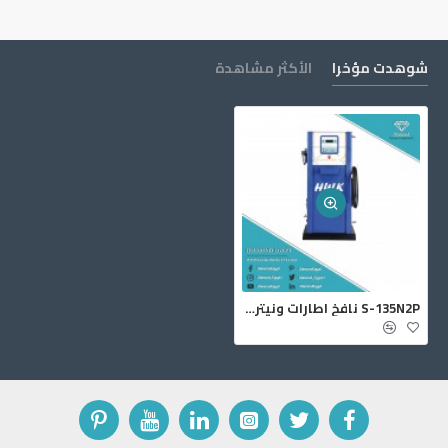
شوهدت مؤخرا
الأكثر مشاهدة
S-135N2P نافخ اطارات ونيتروجين