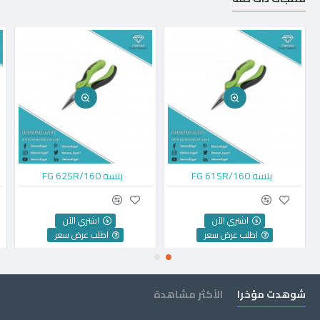
بنسه FG 61SR/160
بنسه FG 62SR/160
اشتري الآن
اشتري الآن
اطلب عرض سعر
اطلب عرض سعر
شوهدت مؤخرا
الأكثر مشاهدة