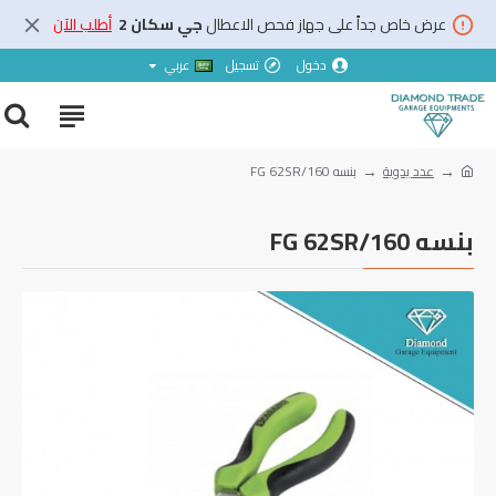
عرض خاص جداً على جهاز فحص الاعطال
جي سكان 2
أطلب الآن
دخول
تسجيل
عربي
عدد يدوية
بنسه FG 62SR/160
بنسه FG 62SR/160