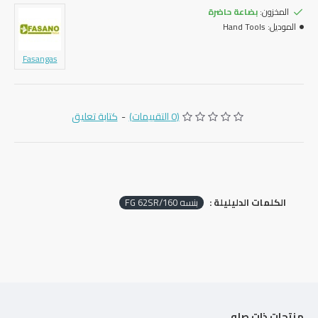
المخزون:
بضاعة حاضرة
الموديل:
Hand Tools
Fasangas
(0 التقييمات)
-
كتابة تعليق
الكلمات الدليليلة :
بنسه FG 62SR/160
منتجات ذات صله