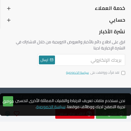
خدمة العملاء
حسابي
نشرة الأخبار
ابق على اطلاع دائم بالأخبار والعروض الترويجية من خلال الاشتراك في
النشرة الإخبارية لدينا
ارسال
لقد قرأت ووافقت على
سياسة الخصوصية
حقوق الطبع والنشر © 2004 ، دياموند للتجارة والتوكيلات ، جميع الحقوق
نحن نستخدم ملفات تعريف الارتباط والتقنيات المماثلة الأخرى لتحسين
موافق
محفوظة
تجربة التصفح لديك ووظائف موقعنا.
سياسة الخصوصية
.
اشتري الآن
اطلب عرض سعر