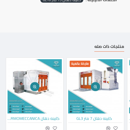
منتجات ذات صله
ماركة عالمية
PONY ECO7
كابينه دهان 7 متر GL3
كابينه دهان TERMOMECCANICA