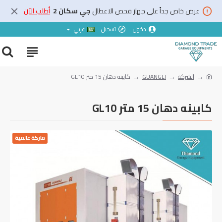
عرض خاص جداً على جهاز فحص الاعطال
جي سكان 2
أطلب الآن
دخول
تسجيل
عربي
الشركة
GUANGLI
كابينه دهان 15 متر GL10
كابينه دهان 15 متر GL10
ماركة عالمية