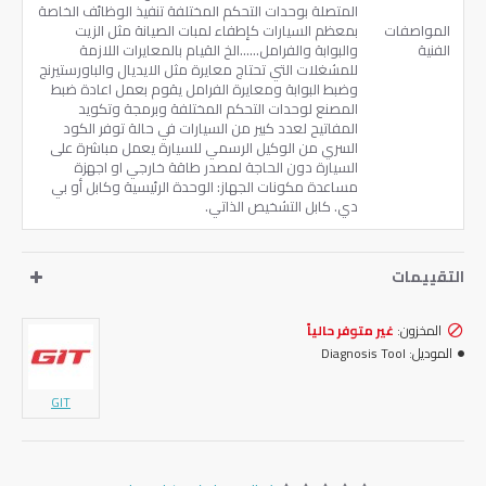
المتصلة بوحدات التحكم المختلفة تنفيذ الوظائف الخاصة
المواصفات
بمعظم السيارات كإطفاء لمبات الصيانة مثل الزيت
الفنية
والبوابة والفرامل……الخ القيام بالمعايرات اللازمة
للمشغلات التي تحتاج معايرة مثل الايديال والباورستيرنج
وضبط البوابة ومعايرة الفرامل يقوم بعمل اعادة ضبط
المصنع لوحدات التحكم المختلفة وبرمجة وتكويد
المفاتيح لعدد كبير من السيارات في حالة توفر الكود
السري من الوكيل الرسمي للسيارة يعمل مباشرة على
السيارة دون الحاجة لمصدر طاقة خارجي او اجهزة
مساعدة مكونات الجهاز: الوحدة الرئيسية وكابل أو بي
دي. كابل التشخيص الذاتي.
التقييمات
المخزون:
غير متوفر حالياً
الموديل:
Diagnosis Tool
GIT