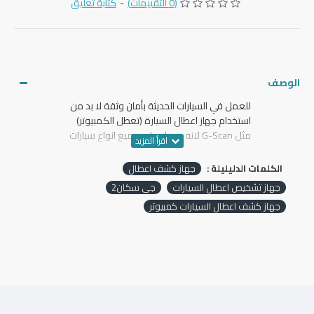
(0 التقييمات)
-
كتابة تعليق
الوصف
للعمل في السيارات الحديثة بأمان وثقة لا بد من
استخدام جهاز اعطال السيارة (تعطل الكمبيوتر)
مثل G-Scan لانه يعمل على جميع انواع سيارات
الملاكي والنقل الخفيف والميكروباص ويغطي
جميع انظمتها (موتور – جير اوتوماتيك – المكابح
الكلمات الدليليلة :
جهاز كشف اعطال
المانعة للانغلاق – عزم الدوران – لوحة القيادة)
جهاز تشخيص اعطال السيارات
جى سكان2
وتدعم اللغة العربية باستخدام جهاز تشخيص G-
جهاز كشف اعطال السيارات كمبيوتر
Scan يمنح العميل الثقة في ورشة العمل
الخاصة بك ويسهل عليك العمل في السيارة
ويوفر الوقت اللازم لإصلاح العطل. تم تصنيع
الجهاز من قبل شركة عالمية ليكون أفضل جهاز
كشف أعطال السيارات في العالم وهو أفضل
جهاز تشخيص بدون منافسين للسيارات الكورية
واليابانية ومعتمد من كيا موتورز وهيونداي.
________________________________________