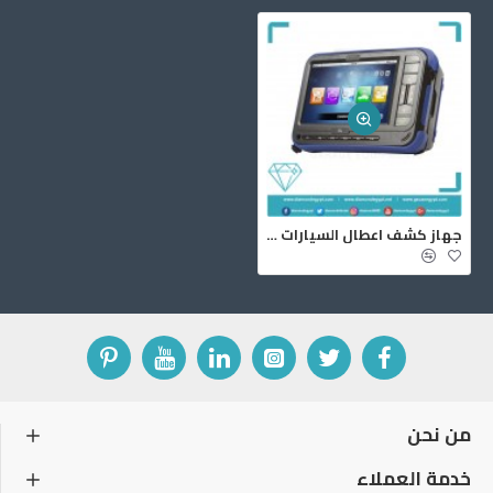
· ما هو الدعم الفني الذي تقدمه الشركة فى
التعامل مع الاعطال التى تظهر بالجهاز
· كيف يمكن ان استفيد فى التشخيص باستخدام
وظيفة قراءة الحساسات بالجهاز وهل توجد مرجع
للقراءات السليمة ومتى تكون مفيدة ومتى
تكون غير مفيدة وكيف يمكن ان اتعلم معانيها
وتفسيرها وكيف اقوم بتسجيل القراءات وعرضها
بالشكل المناسب
جهاز كشف اعطال السيارات جي سكان 2
· كيف يمكن ان استفيد فى التشخيص باستخدام
وظيفة فصل واختبار البلوف والكتاوتات
والرشاشات وغيره وكيف اعرف اسماء الاختبارات
الموجودة على الكنترول وهل هذا الاختبار مفيد
فى التشخيص ومتى يتم استخدامه
· ما هو التكويد او المعايرة او البرمجه ومتى يتم
ذلك وكيف يتم تكويد بوابة الاوبترا والكيا
من نحن
والهيونداي والكروز والتويوتا والنيسان والاسكودا
والباسات
خدمة العملاء