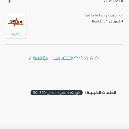
التقييمات
المخزون:
بضاعة حاضرة
الموديل:
4 Post Lift
SPACE
(0 التقييمات)
-
كتابة تعليق
الكلمات الدليليلة :
كوريك 4 عمود ايطالي SQ-350