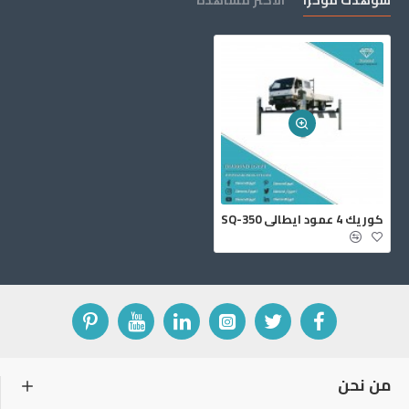
شوهدت مؤخرا
الأكثر مشاهدة
كوريك 4 عمود ايطالي SQ-350
من نحن