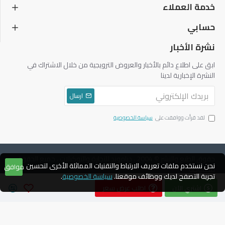
خدمة العملاء
حسابي
نشرة الأخبار
ابق على اطلاع دائم بالأخبار والعروض الترويجية من خلال الاشتراك في
النشرة الإخبارية لدينا
ارسال
لقد قرأت ووافقت على
سياسة الخصوصية
حقوق الطبع والنشر © 2004 ، دياموند للتجارة والتوكيلات ، جميع الحقوق
نحن نستخدم ملفات تعريف الارتباط والتقنيات المماثلة الأخرى لتحسين
موافق
محفوظة
تجربة التصفح لديك ووظائف موقعنا.
سياسة الخصوصية
.
اشتري الآن
اطلب عرض سعر