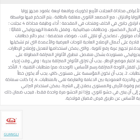
ي الاتزان لأغراض محاذاة العجلات الأربع (كوريك ورافعة اربعة عامود مجهز زوايا
ايا والاتزان : مع المصعد الثانوي مغلفة بالطاقة ، يتم التحكم فيها بواسطة
المضخة الهيدروليكية الرئيسية. مع أجهزة انزلاق جانبي في الخلف وفتحات في المقدمة ؛ أداء وظيفة محاذاة 4 عجلات ؛
قفل الحبال المكسور ، وخطافات ميكانيكية ، وقفل بالضغط الهيدروليكي تلقائيًا ؛
داء موثوق ، تصاعدي أو تنازلي ثابت ، ضوضاء منخفضة ؛ عمر دائم خطافات
ادرة على أعمال الإصلاح العادية للوحات العرضية والأعمدة التي تم تشكيلها
تم تجهيز عربة رفع ثانوية ، والتي يمكن استخدامها لتعديل وإصلاح الإطارات.
دروليكي مستوردة بشكل منفصل. تنطبق الألواح المنزلقة المطولة على
اختبار موضع الإطار ، يجب أن تنزلق الألواح المنزلقة بحرية ؛ وفي وقت إجراء
الصيانة العادية ، يجب استخدام دبوس قفل لقفل اللوحة المنزلقة.رسم الأساس: (الوحدة: مم) متطلبات التقنية: 1. التأكد
من أن مستوى درجة لوح الجسر يلبي المتطلبات. 2. يجب أن تكون المؤسسة على مستوى كافٍ. يجب ألا يكون خطأ
المستوى أكبر من 5 مم. 3. ضمان الخلوص والدرجة العمودية بين الدعامة والعارضة تفي بالمتطلبات. 4. إذا كانت سماكة
خرسانة المطحونة أكثر سمكًا من 150 مم وقوة الأرض والمستوى يصلان إلى الشرط ، يمكن استخدام البراغي
هذا الأساس يحتاج إلى أن يبنى في حشو ثانوي. وإذا تم الحشو مرة واحدة فقط ، فيجب ضمان ذلك
وية الأساس عن طريق فرض قضبان فولاذية.
GUANGLI