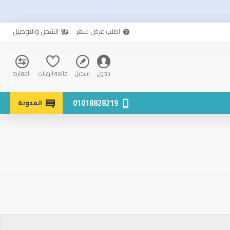
اطلب عرض سعر
الشحن والتوصيل
دخول
تسجيل
قائمة الرغبات
المقارنة
01018828219
المدونة