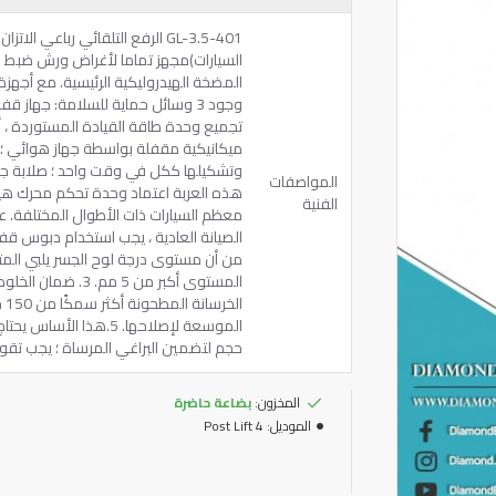
GL-3.5-401 الرفع التلقائي رباع
السيارات)مجهز تماما لأغراض ورش ضبط الزو
وجود 3 وسائل حماية للسلامة: جهاز 
تجميع وحدة طاقة القيادة المستوردة ، أ
ميكانيكية مقفلة بواسطة جهاز هوائي ؛ ق
وتشكيلها ككل في وقت واحد ؛ صلابة جيدة.
المواصفات
هذه العربة اعتماد وحدة تحكم محرك هي
الفنية
معظم السيارات ذات الأطوال المختلفة. عند 
ال
الموسعة لإصلاحها. 5.
حجم لتضمين البراغي المرساة ؛ يجب تق
المخزون:
بضاعة حاضرة
الموديل:
4 Post Lift