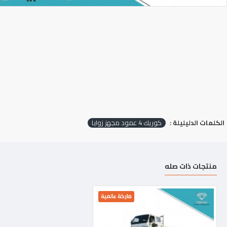
الكلمات الدليليلة :
كوريك 4 عمود مجهز زوايا
منتجات ذات صله
ماركة عالمية