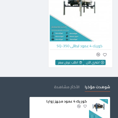
كوريك 4 عمود ايطالي SQ-350
اشتري الآن
اطلب عرض سعر
شوهدت مؤخرا
الأكثر مشاهدة
كوريك 4 عمود مجهز زوايا