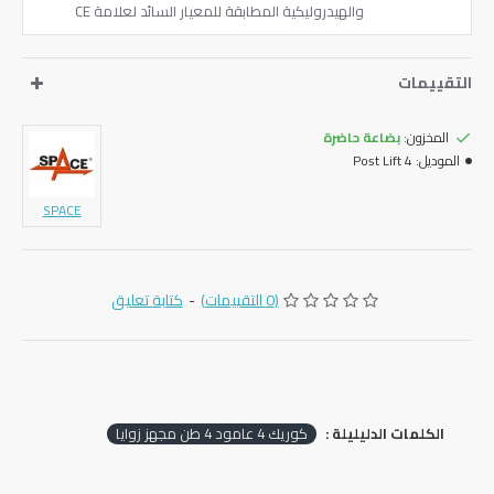
والهيدروليكية المطابقة للمعيار السائد لعلامة CE
التقييمات
المخزون:
بضاعة حاضرة
الموديل:
4 Post Lift
SPACE
(0 التقييمات)
-
كتابة تعليق
الكلمات الدليليلة :
‏كوريك ‎4‏ عامود ‎4‏ طن مجهز زوايا