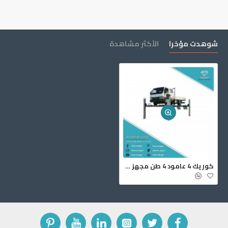
شوهدت مؤخرا
الأكثر مشاهدة
‏كوريك ‎4‏ عامود ‎4‏ طن مجهز زوايا