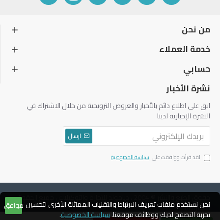
من نحن
خدمة العملاء
حسابي
نشرة الأخبار
ابق على اطلاع دائم بالأخبار والعروض الترويجية من خلال الاشتراك في
النشرة الإخبارية لدينا
ارسال
لقد قرأت ووافقت على
سياسة الخصوصية
حقوق الطبع والنشر © 2004 ، دياموند للتجارة والتوكيلات ، جميع الحقوق
نحن نستخدم ملفات تعريف الارتباط والتقنيات المماثلة الأخرى لتحسين
موافق
محفوظة
تجربة التصفح لديك ووظائف موقعنا.
سياسة الخصوصية
.