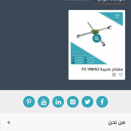
مفتاح صليبة FG 198/A2
من نحن