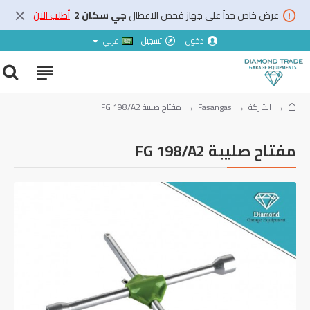
عرض خاص جداً على جهاز فحص الاعطال
جي سكان 2
أطلب الآن
دخول
تسجيل
عربي
الشركة
Fasangas
مفتاح صليبة FG 198/A2
مفتاح صليبة FG 198/A2