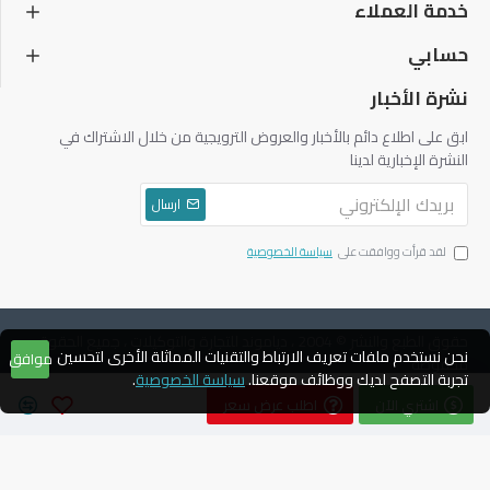
خدمة العملاء
حسابي
نشرة الأخبار
ابق على اطلاع دائم بالأخبار والعروض الترويجية من خلال الاشتراك في
النشرة الإخبارية لدينا
ارسال
لقد قرأت ووافقت على
سياسة الخصوصية
حقوق الطبع والنشر © 2004 ، دياموند للتجارة والتوكيلات ، جميع الحقوق
نحن نستخدم ملفات تعريف الارتباط والتقنيات المماثلة الأخرى لتحسين
موافق
محفوظة
تجربة التصفح لديك ووظائف موقعنا.
سياسة الخصوصية
.
اشتري الآن
اطلب عرض سعر