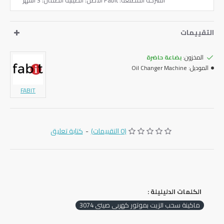
الشركة المصنعة: Fabit الأصل: الصينية الضمان: 3 أشهر
التقييمات
المخزون:
بضاعة حاضرة
الموديل:
Oil Changer Machine
FABIT
(0 التقييمات)
-
كتابة تعليق
الكلمات الدليليلة :
ماكينة سحب الزيت بموتور كهربي صيني 3074