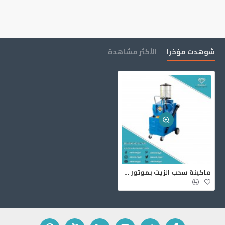
شوهدت مؤخرا
الأكثر مشاهدة
ماكينة سحب الزيت بموتور كهربي صيني 3074