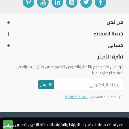
من نحن
خدمة العملاء
حسابي
نشرة الأخبار
ابق على اطلاع دائم بالأخبار والعروض الترويجية من خلال الاشتراك في
النشرة الإخبارية لدينا
ارسال
لقد قرأت ووافقت على
سياسة الخصوصية
حقوق الطبع والنشر © 2004 ، دياموند للتجارة والتوكيلات ، جميع الحقوق
نحن نستخدم ملفات تعريف الارتباط والتقنيات المماثلة الأخرى لتحسين
موافق
محفوظة