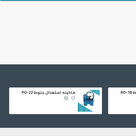
PO
ماكينه استعدال جنوط PO-22