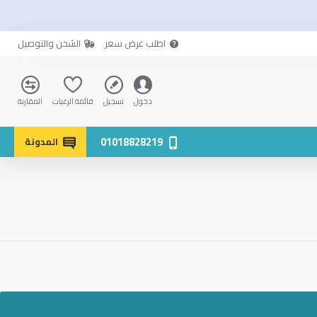
اطلب عرض سعر
الشحن والتوصيل
دخول
تسجيل
قائمة الرغبات
المقارنة
01018828219
المدونة