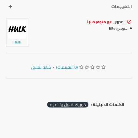
التقييمات
المخزون:
غير متوفر حالياً
الموديل:
lifts
Hulk
(0 التقييمات)
-
كتابة تعليق
الكلمات الدليليلة :
كوريك غسيل وتشحيم