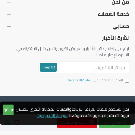
من نحن
خدمة العملاء
حسابي
نشرة الأخبار
ابق على اطلاع دائم بالأخبار والعروض الترويجية من خلال الاشتراك في
النشرة الإخبارية لدينا
ارسال
لقد قرأت ووافقت على
سياسة الخصوصية
حقوق الطبع والنشر © 2004 ، دياموند للتجارة والتوكيلات ، جميع الحقوق
نحن نستخدم ملفات تعريف الارتباط والتقنيات المماثلة الأخرى لتحسين
موافق
محفوظة
تجربة التصفح لديك ووظائف موقعنا.
سياسة الخصوصية
.
اشتري الآن
اطلب عرض سعر