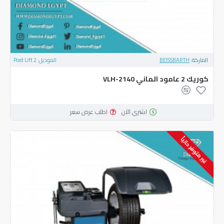
الماركة:
BEISSBARTH
الموديل:
2 Post Lift
كوريك 2 عامود الماني VLH-2140
اشتري الآن
اطلب عرض سعر
غير متوفر حالياً