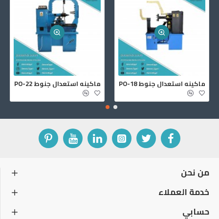
جهاز كشف اعطال السيارات جي سكان 2
ماكينه استعدال جنوط PO-14S
م
من نحن
خدمة العملاء
حسابي