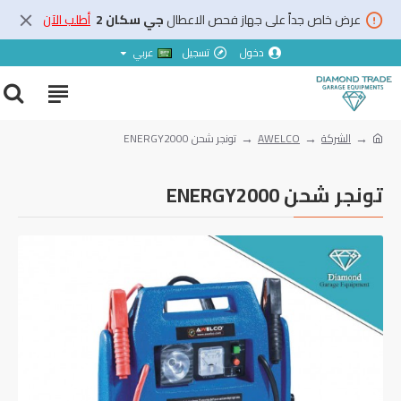
عرض خاص جداً على جهاز فحص الاعطال
جي سكان 2
أطلب الآن
دخول
تسجيل
عربي
الشركة
AWELCO
تونجر شحن ENERGY2000
تونجر شحن ENERGY2000