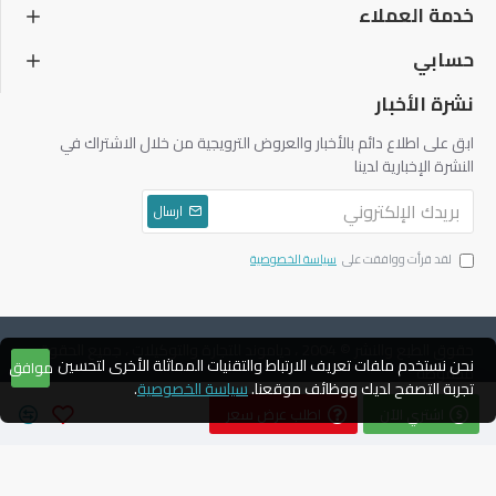
خدمة العملاء
حسابي
نشرة الأخبار
ابق على اطلاع دائم بالأخبار والعروض الترويجية من خلال الاشتراك في
النشرة الإخبارية لدينا
ارسال
لقد قرأت ووافقت على
سياسة الخصوصية
حقوق الطبع والنشر © 2004 ، دياموند للتجارة والتوكيلات ، جميع الحقوق
نحن نستخدم ملفات تعريف الارتباط والتقنيات المماثلة الأخرى لتحسين
موافق
محفوظة
تجربة التصفح لديك ووظائف موقعنا.
سياسة الخصوصية
.
اشتري الآن
اطلب عرض سعر